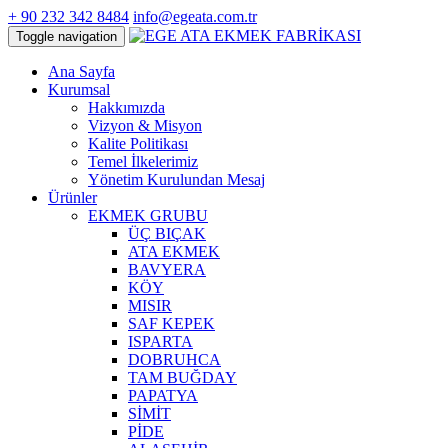
+ 90 232 342 8484
info@egeata.com.tr
Toggle navigation
Ana Sayfa
Kurumsal
Hakkımızda
Vizyon & Misyon
Kalite Politikası
Temel İlkelerimiz
Yönetim Kurulundan Mesaj
Ürünler
EKMEK GRUBU
ÜÇ BIÇAK
ATA EKMEK
BAVYERA
KÖY
MISIR
SAF KEPEK
ISPARTA
DOBRUHCA
TAM BUĞDAY
PAPATYA
SİMİT
PİDE