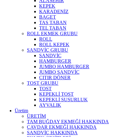
ALAŞEHİR
KEPEK
KARADENİZ
BAGET
TAŞ TABAN
TEL TABAN
ROLL EKMEK GRUBU
ROLL
ROLL KEPEK
SANDVİÇ GRUBU
SANDVİÇ
HAMBURGER
JUMBO HAMBURGER
JUMBO SANDVİÇ
ÇITIR DÖNER
TOST GRUBU
TOST
KEPEKLİ TOST
KEPEKLİ SUSURLUK
AYVALIK
Üretim
ÜRETİM
TAM BUĞDAY EKMEĞİ HAKKINDA
ÇAVDAR EKMEĞİ HAKKINDA
SANDVİÇ HAKKINDA