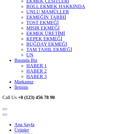
EKMEK ÇEŞİTLERİ
ROLL EKMEK HAKKINDA
UNLU MAMÜLLER
EKMEĞİN TARİHİ
TOST EKMEĞİ
MISIR EKMEĞİ
EKMEK ÜRETİMİ
KEPEK EKMEĞİ
BUĞDAY EKMEĞİ
TAM TAHIL EKMEĞİ
UN
Basında Biz
HABER 1
HABER 2
HABER 3
Markamız
İletişim
Call Us
+0 (123) 456 78 90
Ana Sayfa
Ürünler