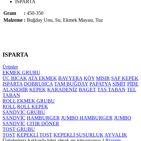
ISPARTA
Gram
:
450-350
Malzeme
:
Buğday Unu, Su, Ekmek Mayası, Tuz
ISPARTA
Ürünler
EKMEK GRUBU
ÜÇ BIÇAK
ATA EKMEK
BAVYERA
KÖY
MISIR
SAF KEPEK
ISPARTA
DOBRUHCA
TAM BUĞDAY
PAPATYA
SİMİT
PİDE
ALAŞEHİR
KEPEK
KARADENİZ
BAGET
TAŞ TABAN
TEL
TABAN
ROLL EKMEK GRUBU
ROLL
ROLL KEPEK
SANDVİÇ GRUBU
SANDVİÇ
HAMBURGER
JUMBO HAMBURGER
JUMBO
SANDVİÇ
ÇITIR DÖNER
TOST GRUBU
TOST
KEPEKLİ TOST
KEPEKLİ SUSURLUK
AYVALIK
Ürünlerimiz hakkında bilgi almak mı istiyorsunuz ?
Bizimle